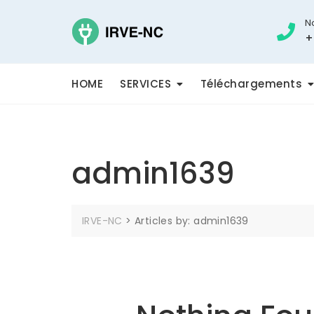
Skip
to
N
content
+
HOME
SERVICES
Téléchargements
admin1639
IRVE-NC
>
Articles by: admin1639