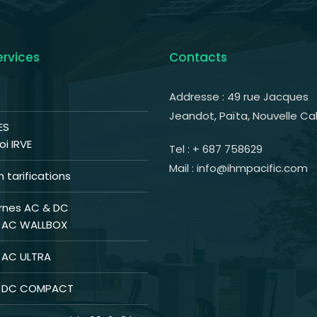
ervices
Contacts
Addresse : 49 rue Jacques
Jeandot, Païta, Nouvelle Ca
ES
i IRVE
Tel : + 687 758629
Mail : info@ihmpacific.com
 tarifications
rnes AC & DC
 AC WALLBOX
 AC ULTRA
s DC COMPACT