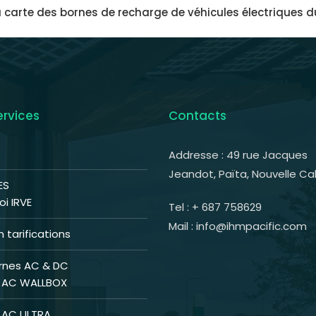
la carte des bornes de recharge de véhicules électriques d
ervices
Contacts
Addresse : 49 rue Jacques
Jeandot, Païta, Nouvelle Ca
ES
i IRVE
Tel : + 687 758629
Mail : info@ihmpacific.com
 tarifications
rnes AC & DC
 AC WALLBOX
 AC ULTRA