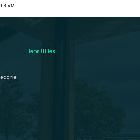
u SIVM
Liens Utiles
lédonie