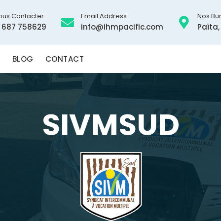
ous Contacter :
Email Address :
Nos Bur
 687 758629
info@ihmpacific.com
Païta,
BLOG
CONTACT
SIVMSUD