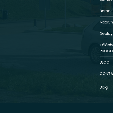
Borne
MaxiCh
Deploye
Téléc
PROCED
BLOG
CONTA
Blog